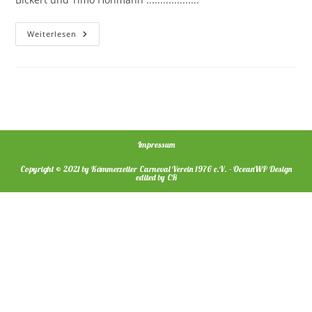
2002
Weiterlesen
–
Stiftskämmerer
Hubert
XXVI.
Impressum
Copyright © 2021 by Kämmerzeller Carneval Verein 1976 e.V. - OceanWP Design
edited by CR