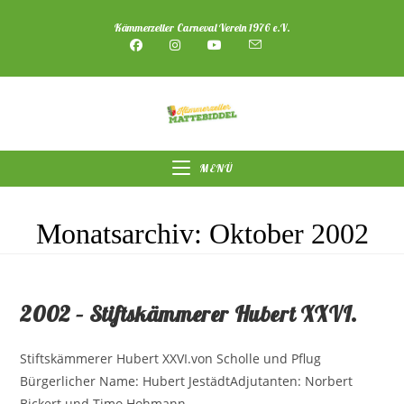
Zum
Kämmerzeller Carneval Verein 1976 e.V.
Inhalt
springen
MENÜ
Monatsarchiv: Oktober 2002
2002 – Stiftskämmerer Hubert XXVI.
Stiftskämmerer Hubert XXVI.von Scholle und Pflug
Bürgerlicher Name: Hubert JestädtAdjutanten: Norbert
Bickert und Timo Hohmann ...................