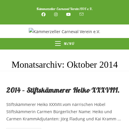
Zum
Kämmerzeller Carneval Verein 1976 e.V.
Inhalt
springen
MENÜ
Monatsarchiv: Oktober 2014
2014 – Stiftskämmerer Heiko XXXVIII.
Stiftskämmerer Heiko XXXVIII.vom närrischen Hobel
Stiftskämmerin Carmen Bürgerlicher Name: Heiko und
Carmen KrammAdjutanten: Jörg Fladung und Kai Kramm ...