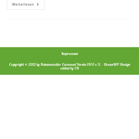
2014
Weiterlesen
–
Stiftskämmerer
Heiko
XXXVIII.
Impressum
Copyright © 2021 by Kämmerzeller Carneval Verein 1976 e.V. - OceanWP Design
edited by CR