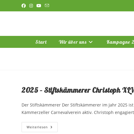
Zum
Inhalt
springen
Start
Wir über uns
Kampagne 
2025 – Stiftskämmerer Christoph XLV
Der Stiftskämmerer Der Stiftskämmerer im Jahr 2025 ist C
Kämmerzeller Carnevalverein aktiv. Christoph engagier
2025
Weiterlesen
–