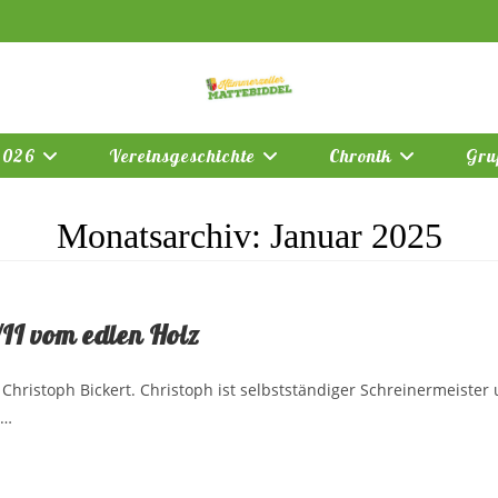
2026
Vereinsgeschichte
Chronik
Gru
Monatsarchiv: Januar 2025
II vom edlen Holz
hristoph Bickert. Christoph ist selbstständiger Schreinermeister und
t…