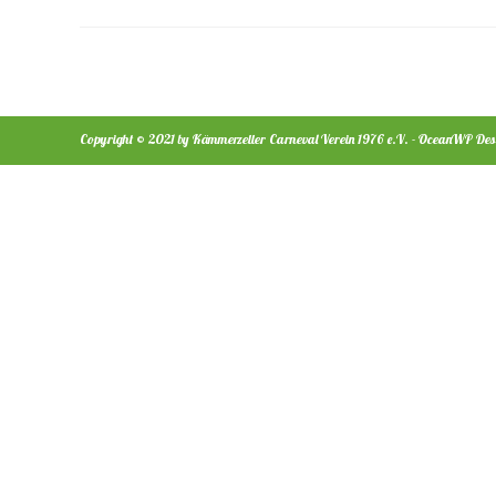
Stiftskämmerer
Christoph
XLVII
Vom
Edlen
Holz
Copyright © 2021 by Kämmerzeller Carneval Verein 1976 e.V. - OceanWP Desi