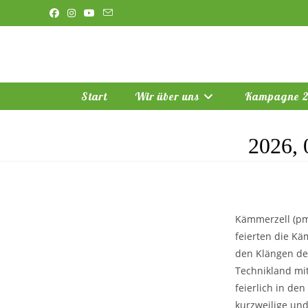
Zum
Inhalt
springen
Start
Wir über uns
Kampagne 
2026, 
Kämmerzell (pm/
feierten die K
den Klängen de
Technikland mi
feierlich in de
kurzweilige un