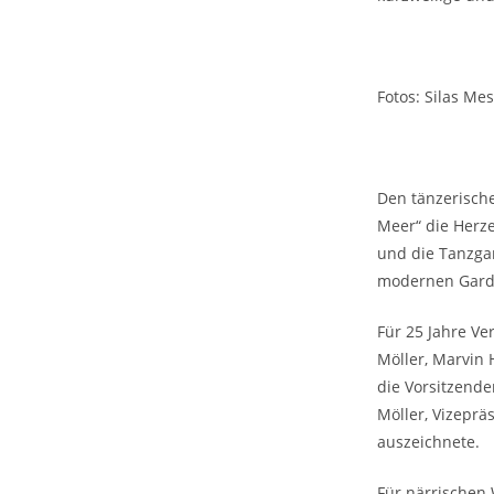
Fotos: Silas Me
Den tänzerische
Meer“ die Herz
und die Tanzgar
modernen Garde
Für 25 Jahre Ve
Möller, Marvin 
die Vorsitzende
Möller, Vizeprä
auszeichnete.
Für närrischen 