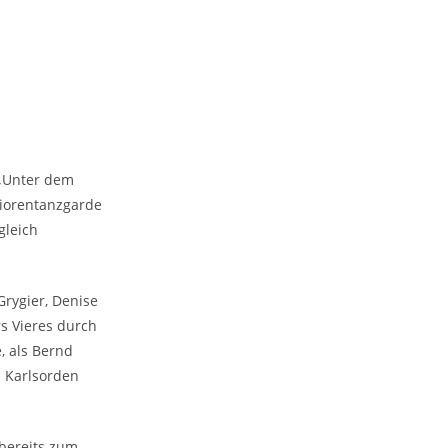
 „Unter dem
niorentanzgarde
gleich
Grygier, Denise
rs Vieres durch
, als Bernd
m Karlsorden
 bereits zum