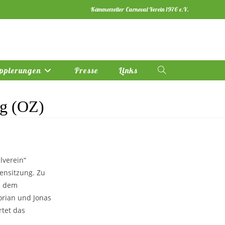
Kämmerzeller Carneval Verein 1976 e.V.
ppierungen
Presse
Links
Website-
Suche
ng (OZ)
umschalten
lverein“
ensitzung. Zu
s dem
orian und Jonas
rtet das