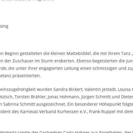
ssing
n Beginn gestalteten die kleinen Mattebiddel, die mit ihrem Tanz
en der Zuschauer im Sturm eroberten. Ebenso begeisterten die Ju
de, die unter ihrer engagierten Leitung einen schmissigen und zu
tanz präsentierten.
reinszugehörigkeit wurden Sandra Bickert, Valentin Jestädt, Louisa 
Hütsch, Torsten Brähler, Jonas Hohmann, Jürgen Schmitt und Diete
n Sabrina Schmitt ausgezeichnet. Ein besonderer Höhepunkt folgte
sident des Karneval-Verband Kurhessen e.V., Frank Ruppel mit de
Wortwitz sorgte der Gastredner Carlo Hahner aus Engelhelms, der