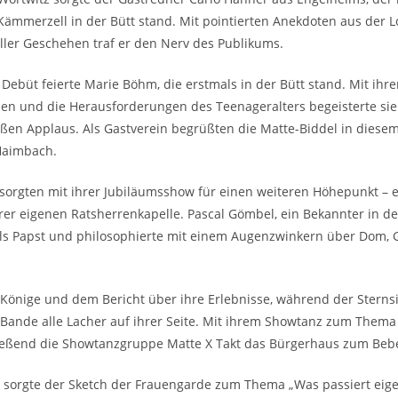
Kämmerzell in der Bütt stand. Mit pointierten Anekdoten aus der L
er Geschehen traf er den Nerv des Publikums.
Debüt feierte Marie Böhm, die erstmals in der Bütt stand. Mit ihr
n und die Herausforderungen des Teenageralters begeisterte sie
ßen Applaus. Als Gastverein begrüßten die Matte-Biddel in diesem
Haimbach.
sorgten mit ihrer Jubiläumsshow für einen weiteren Höhepunkt – 
hrer eigenen Ratsherrenkapelle. Pascal Gömbel, ein Bekannter in 
 als Papst und philosophierte mit einem Augenzwinkern über Dom,
i Könige und dem Bericht über ihre Erlebnisse, während der Stern
 Bande alle Lacher auf ihrer Seite. Mit ihrem Showtanz zum Thema
ießend die Showtanzgruppe Matte X Takt das Bürgerhaus zum Beb
r sorgte der Sketch der Frauengarde zum Thema „Was passiert eigen