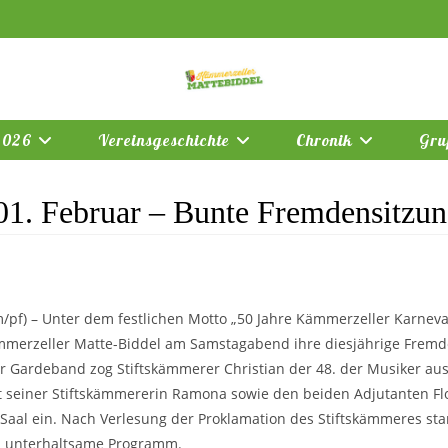
2026
Vereinsgeschichte
Chronik
Gru
01. Februar – Bunte Fremdensitzu
pf) – Unter dem festlichen Motto „50 Jahre Kämmerzeller Karneva
ämmerzeller Matte-Biddel am Samstagabend ihre diesjährige Fremd
r Gardeband zog Stiftskämmerer Christian der 48. der Musiker au
t seiner Stiftskämmererin Ramona sowie den beiden Adjutanten Fl
n Saal ein. Nach Verlesung der Proklamation des Stiftskämmeres sta
d unterhaltsame Programm.