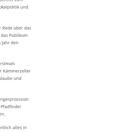
okalpolitik und
er Rede über das
 das Publikum
 Jahr den
erstmals
der Kämmerzeller
 Glaube und
singerprozssion
 Pfadfinder
en.
tlich alles in