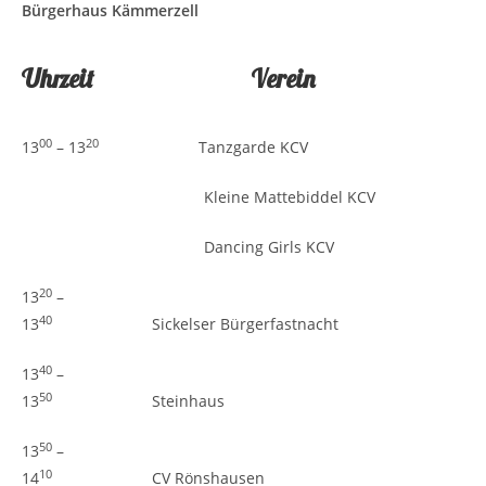
Bürgerhaus Kämmerzell
Uhrzeit Verein
00
20
13
– 13
Tanzgarde KCV
Kleine Mattebiddel KCV
Dancing Girls KCV
20
13
–
40
13
Sickelser Bürgerfastnacht
40
13
–
50
13
Steinhaus
50
13
–
10
14
CV Rönshausen