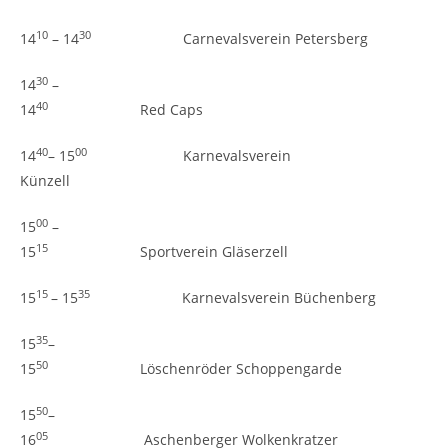
10
30
14
– 14
Carnevalsverein Petersberg
30
14
–
40
14
Red Caps
40
00
14
– 15
Karnevalsverein
Künzell
00
15
–
15
15
Sportverein Gläserzell
15
35
15
– 15
Karnevalsverein Büchenberg
35
15
–
50
15
Löschenröder Schoppengarde
50
15
–
05
16
Aschenberger Wolkenkratzer