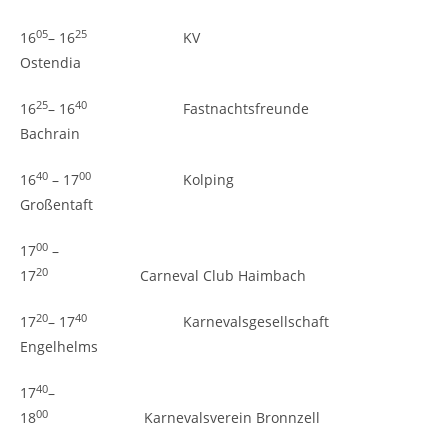
05
25
16
– 16
KV
Ostendia
25
40
16
– 16
Fastnachtsfreunde
Bachrain
40
00
16
– 17
Kolping
Großentaft
00
17
–
20
17
Carneval Club Haimbach
20
40
17
– 17
Karnevalsgesellschaft
Engelhelms
40
17
–
00
18
Karnevalsverein Bronnzell