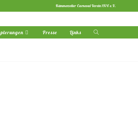
Kämmerzeller Carneval Verein 1976 e.V.
pierungen
Presse
Links
Website-
Suche
umschalten