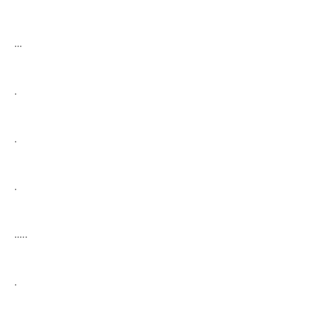
…
.
.
.
…..
.