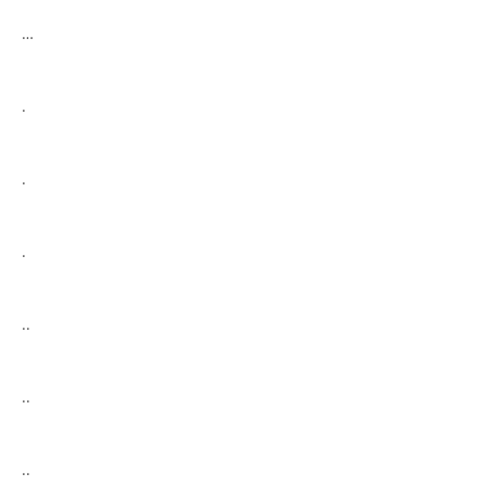
…
.
.
.
..
..
..