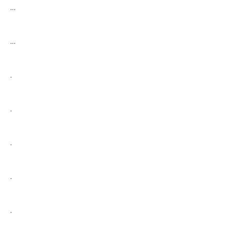
…
…
.
.
.
.
.