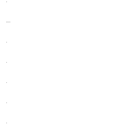
.
….
.
.
.
.
.