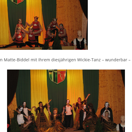
n Matte-Biddel mit Ihrem diesjährigen Wickie-Tanz – wunderbar –