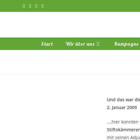
Zum
Inhalt
springen
Start
Wir über uns
Kampagne
Und das war di
2. Januar 2009
….hier konnten
Stiftskämmerer
mit seinen Adj