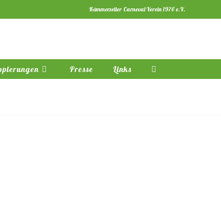
Kämmerzeller Carneval Verein 1976 e.V.
ppierungen
Presse
Links
Website-
Suche
umschalten