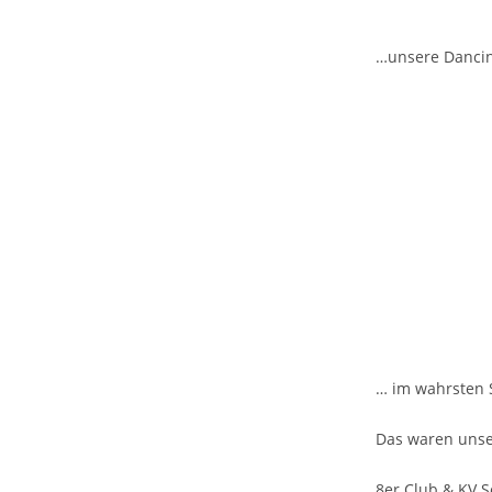
…unsere Dancin
… im wahrsten 
Das waren unse
8er Club & KV 