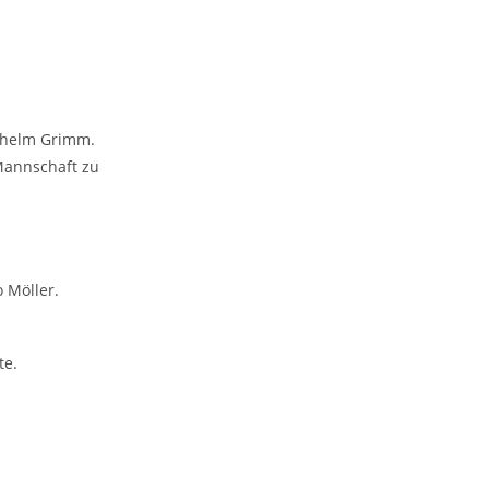
ilhelm Grimm.
Mannschaft zu
 Möller.
te.