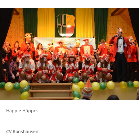
Häppie Hüppos
CV Rönshausen