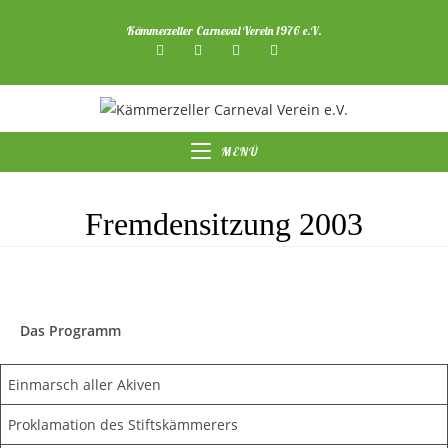
Zum
Kämmerzeller Carneval Verein 1976 e.V.
Inhalt
springen
MENÜ
Fremdensitzung 2003
Das Programm
Einmarsch aller Akiven
Proklamation des Stiftskämmerers