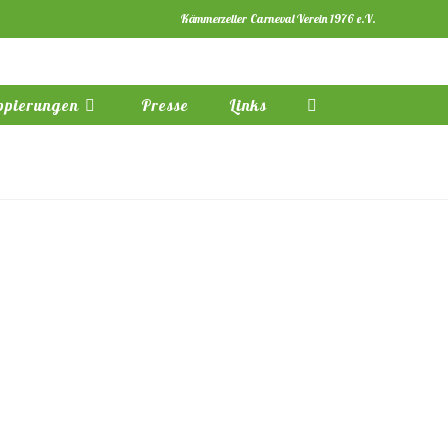
Kämmerzeller Carneval Verein 1976 e.V.
ppierungen
Presse
Links
Website-
Suche
umschalten