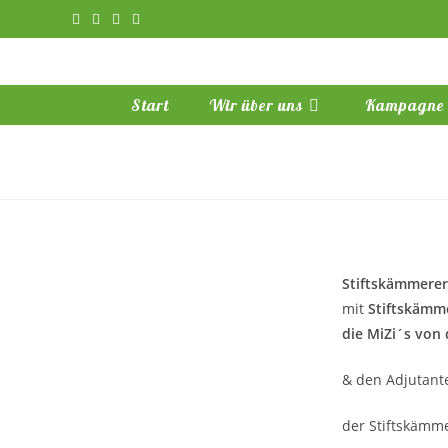
Zum
Inhalt
springen
Start
Wir über uns
Kampagne
Stiftskämmerer
mit
Stiftskämm
die MiZi´s von
& den Adjutant
der Stiftskämm