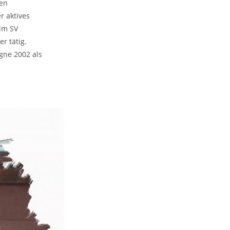
gen
r aktives
eim SV
er tätig.
ne 2002 als