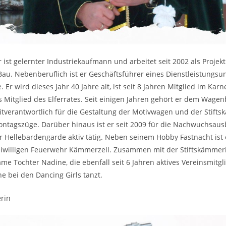
ist gelernter Industriekaufmann und arbeitet seit 2002 als Projektl
au. Nebenberuflich ist er Geschäftsführer eines Dienstleistungs
 Er wird dieses Jahr 40 Jahre alt, ist seit 8 Jahren Mitglied im Kar
es Mitglied des Elferrates. Seit einigen Jahren gehört er dem Wag
mitverantwortlich für die Gestaltung der Motivwagen und der Stif
ontagszüge. Darüber hinaus ist er seit 2009 für die Nachwuchsaus
r Hellebardengarde aktiv tätig. Neben seinem Hobby Fastnacht ist 
reiwilligen Feuerwehr Kämmerzell. Zusammen mit der Stiftskämmer
me Tochter Nadine, die ebenfall seit 6 Jahren aktives Vereinsmitgli
 bei den Dancing Girls tanzt.
rin