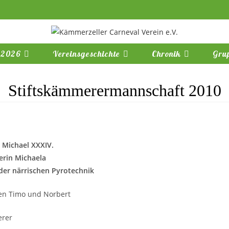
 2026
Vereinsgeschichte
Chronik
Gru
Stiftskämmerermannschaft 2010
 Michael XXXIV.
erin Michaela
 der närrischen Pyrotechnik
en Timo und Norbert
erer