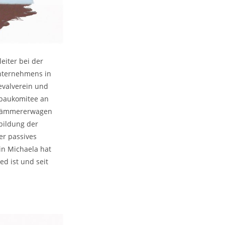
eiter bei der
unternehmens in
nevalverein und
enbaukomitee an
tskämmererwagen
bildung der
er passives
in Michaela hat
ed ist und seit