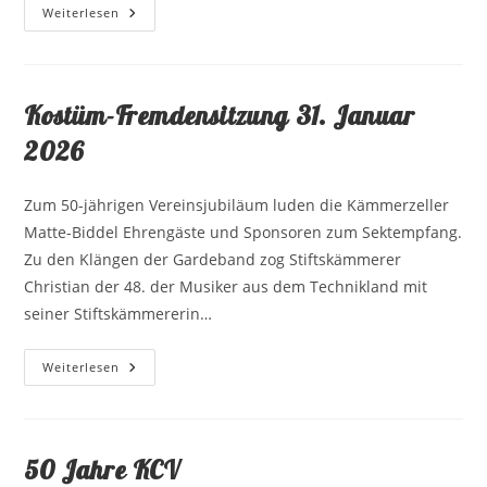
2026
Weiterlesen
–
Stiftskämmerer
Christian
XLVIII.
Der
Musiker
Kostüm-Fremdensitzung 31. Januar
Aus
Dem
2026
Technikland
Zum 50-jährigen Vereinsjubiläum luden die Kämmerzeller
Matte-Biddel Ehrengäste und Sponsoren zum Sektempfang.
Zu den Klängen der Gardeband zog Stiftskämmerer
Christian der 48. der Musiker aus dem Technikland mit
seiner Stiftskämmererin…
Kostüm-
Weiterlesen
Fremdensitzung
31.
Januar
2026
50 Jahre KCV