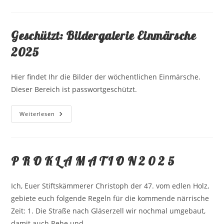
Geschützt: Bildergalerie Einmärsche
2025
Hier findet Ihr die Bilder der wöchentlichen Einmärsche.
Dieser Bereich ist passwortgeschützt.
Geschützt:
Weiterlesen
Bildergalerie
Einmärsche
2025
P R O K L A M A T I O N 2 0 2 5
Ich, Euer Stiftskämmerer Christoph der 47. vom edlen Holz,
gebiete euch folgende Regeln für die kommende närrische
Zeit: 1. Die Straße nach Gläserzell wir nochmal umgebaut,
damit auch Rehe und…