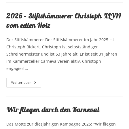
2025 – Stiftskämmerer Christoph XLVII
vom edlen Holz
Der Stiftskämmerer Der Stiftskämmerer im Jahr 2025 ist
Christoph Bickert. Christoph ist selbstständiger
Schreinermeister und ist 53 Jahre alt. Er ist seit 31 Jahren
im Kämmerzeller Carnevalverein aktiv. Christoph
engagiert…
2025
Weiterlesen
–
Stiftskämmerer
Christoph
XLVII
Vom
Edlen
Wir fliegen durch den Karneval
Holz
Das Motte zur diesjährigen Kampagne 2025: "Wir fliegen