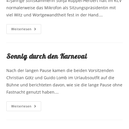
47jährige Stiftskämmerin Sonja Ruppel-Herbert hält im KCV
normalerweise das Mikrofon als Sitzungspräsidentin mit
viel Witz und Wortgewandtheit fest in der Hand.…
2023
Weiterlesen
–
Stiftskämmererin
Sonja
XLV.
Sonnig durch den Karneval
Nach der langen Pause kamen die beiden Vorsitzenden
Christian Götz und Guido Lomb im Urlaubsoutfit auf die
Bühne und berichteten davon, wie sie die lange Pause ohne
Fastnacht genutzt haben.…
Sonnig
Weiterlesen
Durch
Den
Karneval