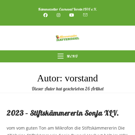
Zum
Kämmerzeller Carneval Verein 1976 e.V.
Inhalt
springen
MENÜ
Autor:
vorstand
Dieser Autor hat geschrieben 26 Artikel
2023 – Stiftskämmererin Sonja XLV.
vom vom guten Ton am Mikrofon die Stiftskämmererin Die