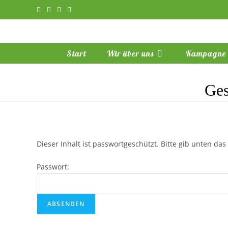
Zum
Inhalt
springen
Start
Wir über uns
Kampagne
Ges
Dieser Inhalt ist passwortgeschützt. Bitte gib unten da
Passwort: