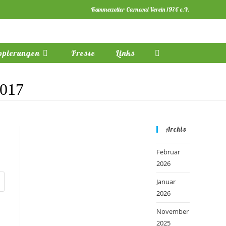
Kämmerzeller Carneval Verein 1976 e.V.
ppierungen
Presse
Links
Website-
Suche
2017
umschalten
Archiv
Februar
2026
Januar
2026
November
2025